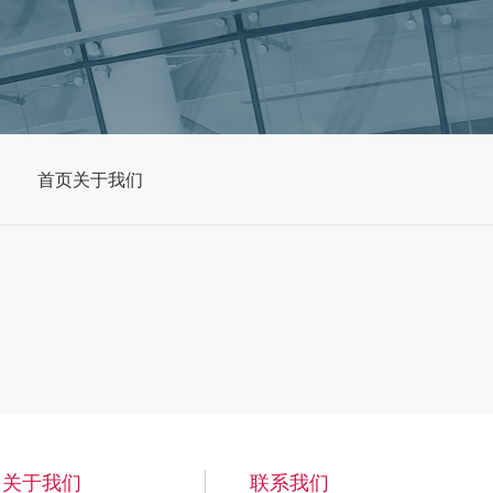
首页关于我们
关于我们
联系我们